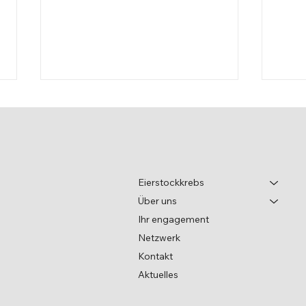
Leben mit Krebs
Eierstockkrebs
Über uns
Welt
Ihr engagement
Netzwerk
Kontakt
Aktuelles