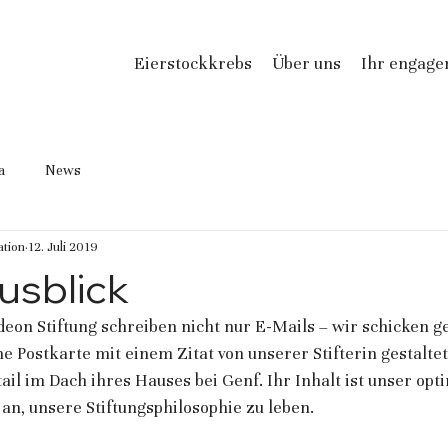
Eierstockkrebs
Über uns
Ihr engag
a
News
tion
12. Juli 2019
usblick
eon Stiftung schreiben nicht nur E-Mails – wir schicken ge
 Postkarte mit einem Zitat von unserer Stifterin gestaltet.
ail im Dach ihres Hauses bei Genf. Ihr Inhalt ist unser opti
 an, unsere Stiftungsphilosophie zu leben.