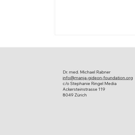
Dr. med. Michael Rabner
info@manja-gideon-foundation.org
c/o Stephanie Ringel Media
Ackersteinstrasse 119
Aufruf für Aufklärung und
8049 Zürich
Empowerment