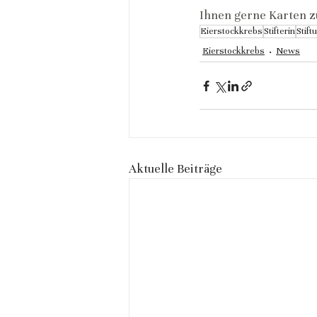
Ihnen gerne Karten z
Eierstockkrebs
Stifterin
Stift
Eierstockkrebs
News
Aktuelle Beiträge