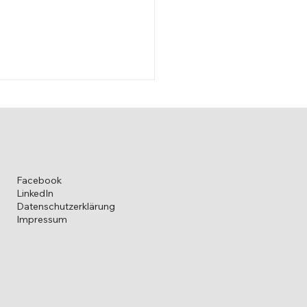
Facebook
LinkedIn
-Eierstockkrebs-Tag
Datenschutzerklärung
Impressum