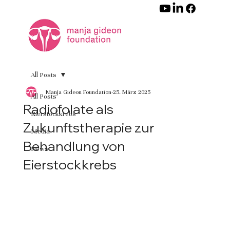
All Posts
Manja Gideon Foundation
25. März 2025
All Posts
Radiofolate als
Eierstockkrebs
Zukunftstherapie zur
Media
Behandlung von
News
Eierstockkrebs