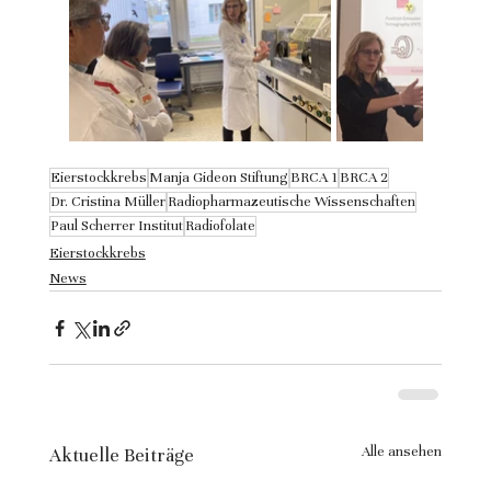
Eierstockkrebs
Manja Gideon Stiftung
BRCA 1
BRCA 2
Dr. Cristina Müller
Radiopharmazeutische Wissenschaften
Paul Scherrer Institut
Radiofolate
Eierstockkrebs
News
Alle ansehen
Aktuelle Beiträge