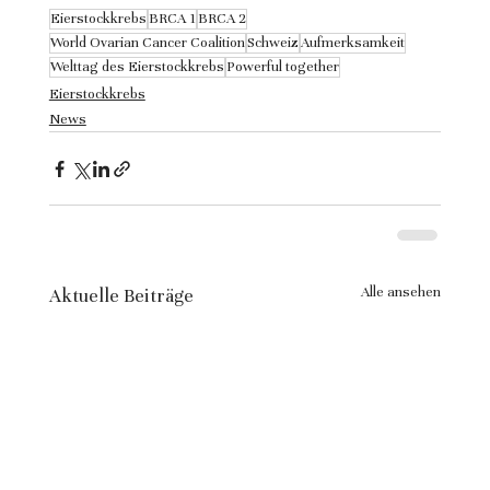
Eierstockkrebs
BRCA 1
BRCA 2
World Ovarian Cancer Coalition
Schweiz
Aufmerksamkeit
Welttag des Eierstockkrebs
Powerful together
Eierstockkrebs
News
Alle ansehen
Aktuelle Beiträge