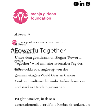
All Posts
Manja Gideon Foundation
8. Mai 2021
All Posts
#PowerfulTogether
Eierstockkrebs
Unter dem gemeinsamen Slogan “Powerful 
Media
Together” wird am Internationalen Tag des 
News
Eierstockkrebs, angeregt von der 
gemeinnützigen World Ovarian Cancer 
Coalition, weltweit für mehr Aufmerksamkeit 
und starkes Handeln geworben.
Es gibt Familien, in denen 
generationenübergreifend Krebserkrankungen 