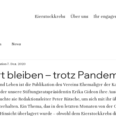
Eierstockkrebs
Über uns
Ihr engag
a
News
tion
7. Dez. 2020
t bleiben – trotz Pande
nd Leben ist die Publikation des Vereins Ehemaliger der K
 der unsere Stiftungsratspräsidentin Erika Gideon ihre Aus
uchte sie Redaktionsleiter Peter Rütsche, um sich mit ihr ü
terhalten. Ein Thema, das in den letzten Monaten von der 
i Hinsicht überlagert wurde – obwohl dem Eierstockkrebs d