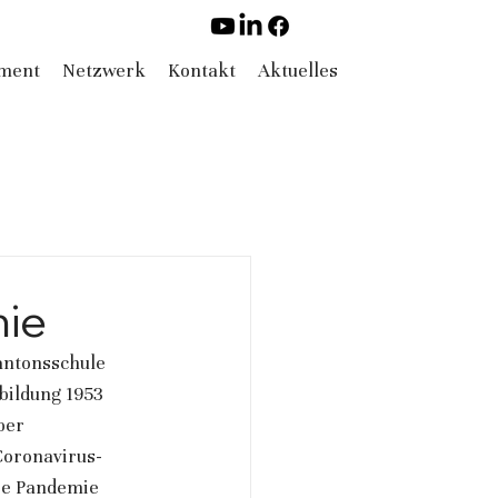
ement
Netzwerk
Kontakt
Aktuelles
mie
antonsschule 
bildung 1953 
ber 
Coronavirus-
ie Pandemie 