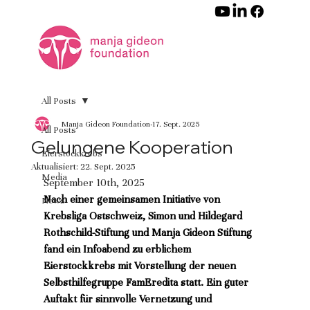
All Posts
Manja Gideon Foundation
17. Sept. 2025
All Posts
Gelungene Kooperation
Eierstockkrebs
Aktualisiert:
22. Sept. 2025
Media
September 10th, 2025
Nach einer gemeinsamen Initiative von 
News
Krebsliga Ostschweiz, Simon und Hildegard 
Rothschild-Stiftung und Manja Gideon Stiftung 
fand ein Infoabend zu erblichem 
Eierstockkrebs mit Vorstellung der neuen 
Selbsthilfegruppe FamEredita statt. Ein guter 
Auftakt für sinnvolle Vernetzung und 