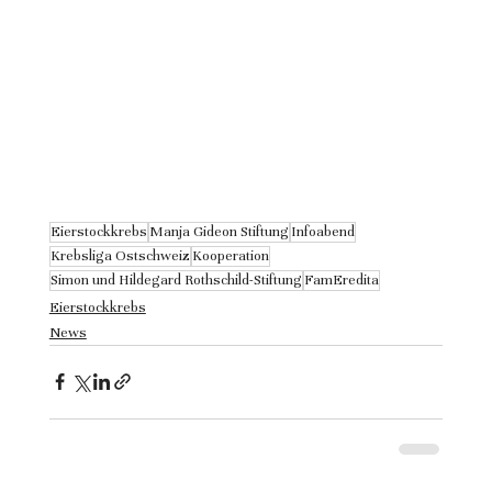
Eierstockkrebs
Manja Gideon Stiftung
Infoabend
Krebsliga Ostschweiz
Kooperation
Simon und Hildegard Rothschild-Stiftung
FamEredita
Eierstockkrebs
News