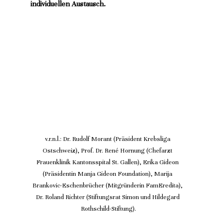
individuellen Austausch.
v.r.n.l.: Dr. Rudolf Morant (Präsident Krebsliga 
Ostschweiz), Prof. Dr. René Hornung (Chefarzt 
Frauenklinik Kantonsspital St. Gallen), Erika Gideon 
(Präsidentin Manja Gideon Foundation), Marija 
Brankovic-Eschenbrücher (Mitgründerin FamEredita), 
Dr. Roland Richter (Stiftungsrat Simon und Hildegard 
Rothschild-Stiftung).