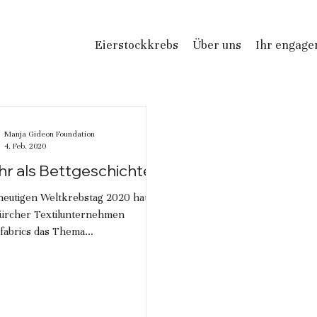
Eierstockkrebs
Über uns
Ihr engag
Manja Gideon Foundation
4. Feb. 2020
r als Bettgeschichten
heutigen Weltkrebstag 2020 hat
Zürcher Textilunternehmen
fabrics das Thema
ngesundheit aufgegriffen und für
stockkrebs