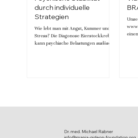
durch individuelle
BR
Strategien
Unse
www.b
Wie lebt man mit Angst, Kummer und
einen
Stress? Die Diagonose Eierstockkrebs
kann psychische Belastungen auslösen,
mit denen Frauen und ...
Dr. med. Michael Rabner
info@manja-gideon-foundation.org