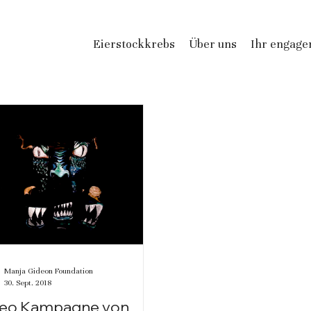
Eierstockkrebs
Über uns
Ihr engag
Manja Gideon Foundation
30. Sept. 2018
deo Kampagne von