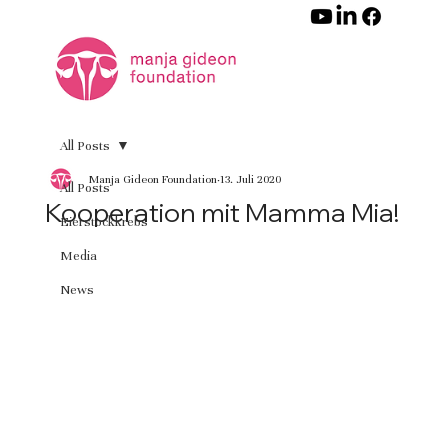
All Posts
Manja Gideon Foundation
13. Juli 2020
All Posts
Kooperation mit Mamma Mia!
Eierstockkrebs
Media
News