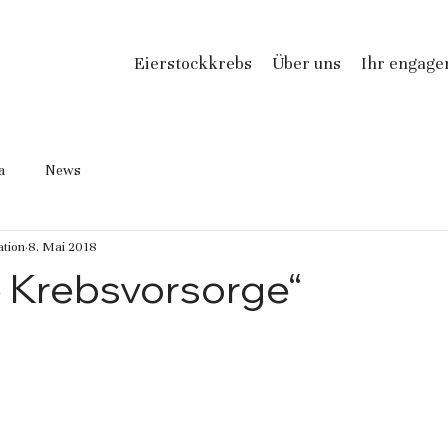
Eierstockkrebs
Über uns
Ihr engag
a
News
tion
8. Mai 2018
e Krebsvorsorge“