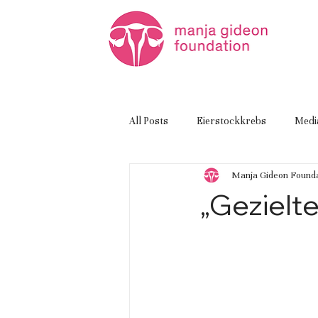
All Posts
Eierstockkrebs
Medi
Manja Gideon Founda
„Gezielt