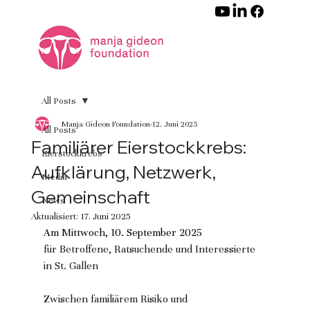
All Posts
Manja Gideon Foundation
12. Juni 2025
All Posts
Familiärer Eierstockkrebs:
Eierstockkrebs
Aufklärung, Netzwerk,
Media
Gemeinschaft
News
Aktualisiert:
17. Juni 2025
Am Mittwoch, 10. September 2025
für Betroffene, Ratsuchende und Interessierte 
in St. Gallen
Zwischen familiärem Risiko und 