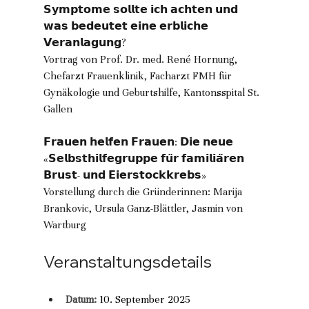
𝗦𝘆𝗺𝗽𝘁𝗼𝗺𝗲 𝘀𝗼𝗹𝗹𝘁𝗲 𝗶𝗰𝗵 𝗮𝗰𝗵𝘁𝗲𝗻 𝘂𝗻𝗱 
𝘄𝗮𝘀 𝗯𝗲𝗱𝗲𝘂𝘁𝗲𝘁 𝗲𝗶𝗻𝗲 𝗲𝗿𝗯𝗹𝗶𝗰𝗵𝗲 
𝗩𝗲𝗿𝗮𝗻𝗹𝗮𝗴𝘂𝗻𝗴?
Vortrag von Prof. Dr. med. René Hornung, 
Chefarzt Frauenklinik, Facharzt FMH für 
Gynäkologie und Geburtshilfe, Kantonsspital St. 
Gallen
𝗙𝗿𝗮𝘂𝗲𝗻 𝗵𝗲𝗹𝗳𝗲𝗻 𝗙𝗿𝗮𝘂𝗲𝗻: 𝗗𝗶𝗲 𝗻𝗲𝘂𝗲 
«𝗦𝗲𝗹𝗯𝘀𝘁𝗵𝗶𝗹𝗳𝗲𝗴𝗿𝘂𝗽𝗽𝗲 𝗳𝘂̈𝗿 𝗳𝗮𝗺𝗶𝗹𝗶𝗮̈𝗿𝗲𝗻 
𝗕𝗿𝘂𝘀𝘁- 𝘂𝗻𝗱 𝗘𝗶𝗲𝗿𝘀𝘁𝗼𝗰𝗸𝗸𝗿𝗲𝗯𝘀»
Vorstellung durch die Gründerinnen: Marija 
Brankovic, Ursula Ganz-Blättler, Jasmin von 
Wartburg
Veranstaltungsdetails
Datum:
10. September 2025