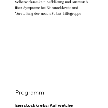
Selbstwirksamkeit: Aufklärung und Austausch 
über Symptome bei Eierstockkrebs und 
Vorstellung der neuen Selbst- hilfegruppe
Programm
𝗘𝗶𝗲𝗿𝘀𝘁𝗼𝗰𝗸𝗸𝗿𝗲𝗯𝘀: 𝗔𝘂𝗳 𝘄𝗲𝗹𝗰𝗵𝗲 