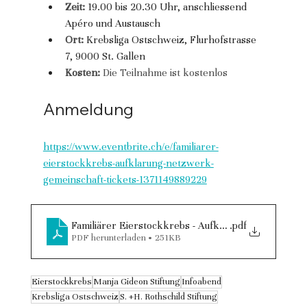
Zeit:
19.00 bis 20.30 Uhr, anschliessend 
Apéro und Austausch
Ort:
Krebsliga Ostschweiz, Flurhofstrasse 
7, 9000 St. Gallen
Kosten:
 Die Teilnahme ist kostenlos
Anmeldung
https://www.eventbrite.ch/e/familiarer-
eierstockkrebs-aufklarung-netzwerk-
gemeinschaft-tickets-1371149889229
Familiärer Eierstockkrebs - Aufklärung, Netzwerk,
.pdf
PDF herunterladen • 251KB
Eierstockkrebs
Manja Gideon Stiftung
Infoabend
Krebsliga Ostschweiz
S. +H. Rothschild Stiftung