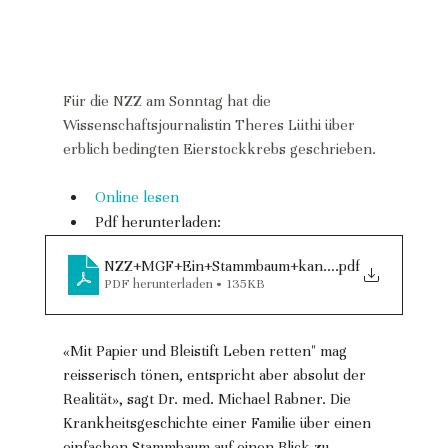
Für die NZZ am Sonntag hat die 
Wissenschaftsjournalistin Theres Lüthi über 
erblich bedingten Eierstockkrebs geschrieben.
Online lesen
Pdf herunterladen:
NZZ+MGF+Ein+Stammbaum+kann+Leben+retten
.pdf
PDF herunterladen • 135KB
«Mit Papier und Bleistift Leben retten" mag 
reisserisch tönen, entspricht aber absolut der 
Realität», sagt Dr. med. Michael Rabner. Die 
Krankheitsgeschichte einer Familie über einen 
einfachen Stammbaum auf einen Blick zu 