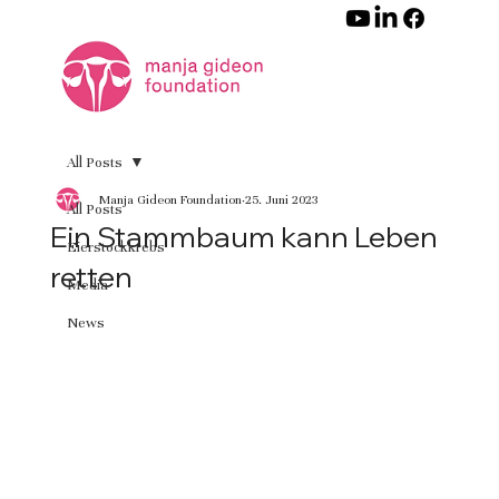
All Posts
Manja Gideon Foundation
25. Juni 2023
All Posts
Ein Stammbaum kann Leben
Eierstockkrebs
retten
Media
News