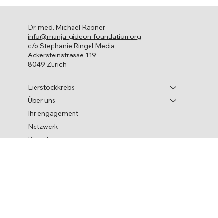
Eierstockkrebs kann psychische Belastungen auslösen, mit denen
Frauen und ...
Dr. med. Michael Rabner
info@manja-gideon-foundation.org
c/o Stephanie Ringel Media
Ackersteinstrasse 119
8049 Zürich
Eierstockkrebs
Über uns
Ihr engagement
Netzwerk
Kontakt
Aktuelles
Facebook