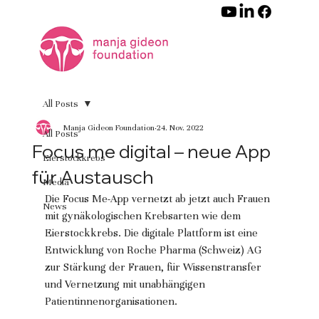
All Posts
Manja Gideon Foundation
24. Nov. 2022
All Posts
Focus me digital – neue App
Eierstockkrebs
für Austausch
Media
Die Focus Me-App vernetzt ab jetzt auch Frauen 
News
mit gynäkologischen Krebsarten wie dem 
Eierstockkrebs. Die digitale Plattform ist eine 
Entwicklung von Roche Pharma (Schweiz) AG 
zur Stärkung der Frauen, für Wissenstransfer 
und Vernetzung mit unabhängigen 
Patientinnenorganisationen. 