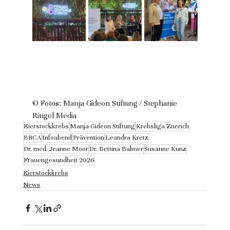
© Fotos: Manja Gideon Stiftung / Stephanie 
Ringel Media
Eierstockkrebs
Manja Gideon Stiftung
Krebsliga Zuerich
BRCA
Infoabend
Prävention
Leandra Kretz
Dr. med. Jeanne Moor
Dr. Bettina Balmer
Susanne Kunz
Frauengesundheit 2026
Eierstockkrebs
News