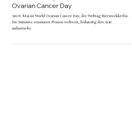
8. Mai: Welttag Eierstockkrebs – World
Ovarian Cancer Day
Am 8. Mai ist World Ovarian Cancer Day, der Welttag Eierstockkrebs.
Die Initiative ermuntert Frauen weltweit, frühzeitig den Arzt
aufzusuche
Dr. med. Michael Rabner
info@manja-gideon-foundation.org
c/o Stephanie Ringel Media
Ackersteinstrasse 119
8049 Zürich
Eierstockkrebs
Über uns