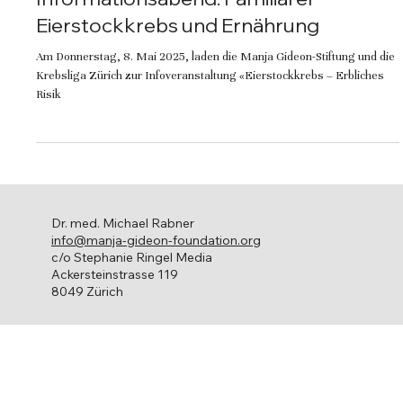
Manja Gideon Foundation
2. Apr. 2025
Informationsabend: Familiärer
Eierstockkrebs und Ernährung
Am Donnerstag, 8. Mai 2025, laden die Manja Gideon-Stiftung und die
Krebsliga Zürich zur Infoveranstaltung «Eierstockkrebs – Erbliches
Risik
Dr. med. Michael Rabner
info@manja-gideon-foundation.org
c/o Stephanie Ringel Media
Ackersteinstrasse 119
8049 Zürich