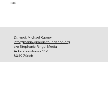
Am Donnerstag, 8. Mai 2025, laden die Manja Gideon-Stiftung und die
Krebsliga Zürich zur Infoveranstaltung «Eierstockkrebs – Erbliches
Risik
Dr. med. Michael Rabner
info@manja-gideon-foundation.org
c/o Stephanie Ringel Media
Ackersteinstrasse 119
8049 Zürich
Eierstockkrebs
Über uns
Ihr engagement
Netzwerk
Kontakt