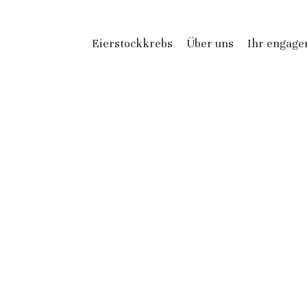
Eierstockkrebs
Über uns
Ihr engag