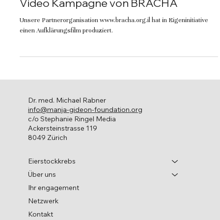
Video Kampagne von BRACHA
Unsere Partnerorganisation www.bracha.org.il hat in Eigeninitiative
einen Aufklärungsfilm produziert.
Dr. med. Michael Rabner
info@manja-gideon-foundation.org
c/o Stephanie Ringel Media
Ackersteinstrasse 119
8049 Zürich
Eierstockkrebs
Über uns
Ihr engagement
Netzwerk
Kontakt