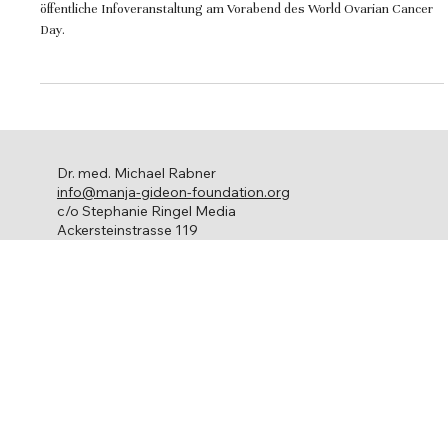
Eierstockkrebs das versteckte Risiko
Die Krebsliga Zürich und die Manja Gideon Stiftung veranstalten eine
öffentliche Infoveranstaltung am Vorabend des World Ovarian Cancer
Day.
Dr. med. Michael Rabner
info@manja-gideon-foundation.org
c/o Stephanie Ringel Media
Ackersteinstrasse 119
8049 Zürich
Eierstockkrebs
Über uns
Ihr engagement
Netzwerk